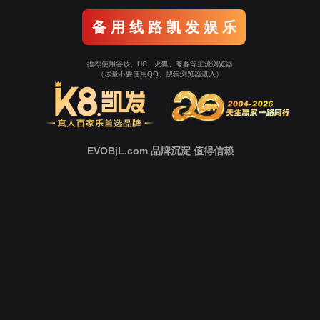
备 用 线 路 凯 发 娱 乐
推荐使用谷歌、UC、火狐、夸客等主流浏览器
（尽量不要使用QQ、搜狗浏览器进入）
EVOBjL.com 品牌沉淀 值得信赖