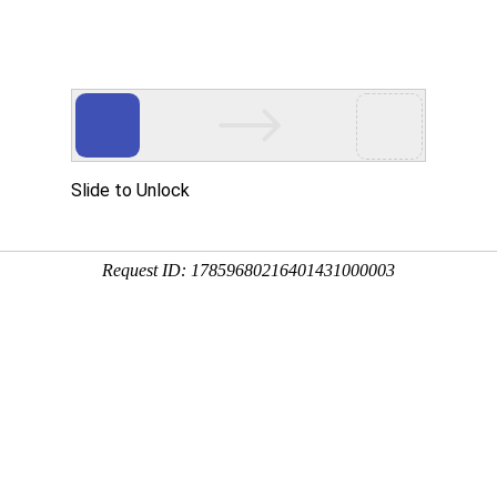
哎呀!
保留所有权利 创企科技
您访问的页面不存在！
请检查您输入的网址是否正确，或点